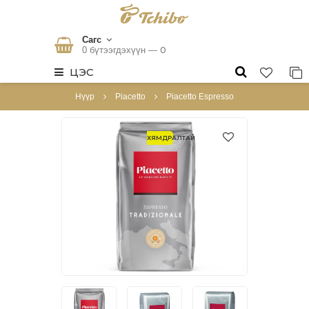
Сагс
0
0 бүтээгдэхүүн —
ЦЭС
Нүүр
Piacetto
Piacetto Espresso
ХЯМДРАЛТАЙ