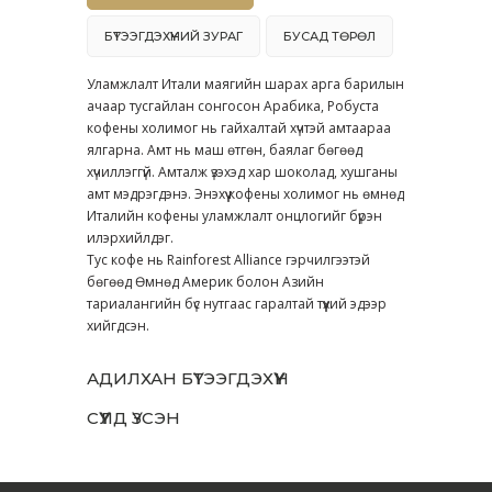
БҮТЭЭГДЭХҮҮНИЙ ЗУРАГ
БУСАД ТӨРӨЛ
Уламжлалт Итали маягийн шарах арга барилын
ачаар тусгайлан сонгосон Арабика, Робуста
кофены холимог нь гайхалтай хүчтэй амтаараа
ялгарна. Амт нь маш өтгөн, баялаг бөгөөд
хүчиллэггүй. Амталж үзэхэд хар шоколад, хушганы
амт мэдрэгдэнэ. Энэхүү кофены холимог нь өмнөд
Италийн кофены уламжлалт онцлогийг бүрэн
илэрхийлдэг.
Тус кофе нь Rainforest Alliance гэрчилгээтэй
бөгөөд Өмнөд Америк болон Азийн
тариалангийн бүс нутгаас гаралтай түүхий эдээр
хийгдсэн.
АДИЛХАН БҮТЭЭГДЭХҮҮН
СҮҮЛД ҮЗСЭН