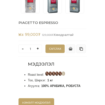
PIACETTO ESPRESSO
Үнэ:
99,000₮
Хямдралтай
129,000₮
-
+
МЭДЭЭЛЭЛ
Roast level:
Тоо, Ширхэг:
1 кг
Агуулга:
100% АРАБИКА, РОБУСТА
НЭМЭЛТ МЭДЭЭЛЭЛ