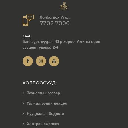
Холбогдох Утас:
7202 7000
ХАЯГ:
Баянзүрх дүүрэг, 43-р хороо, Амины орон
сууцны гудамж, 2-4
ХОЛБООСУУД
Захиалгын заавар
Үйлчилгээний нөхцөл
Нууцлалын бодлого
Хамтран ажиллах